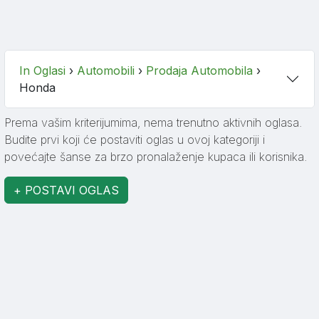
In Oglasi
›
Automobili
›
Prodaja Automobila
›
Honda
Prema vašim kriterijumima, nema trenutno aktivnih oglasa.
Budite prvi koji će postaviti oglas u ovoj kategoriji i
povećajte šanse za brzo pronalaženje kupaca ili korisnika.
+ POSTAVI OGLAS