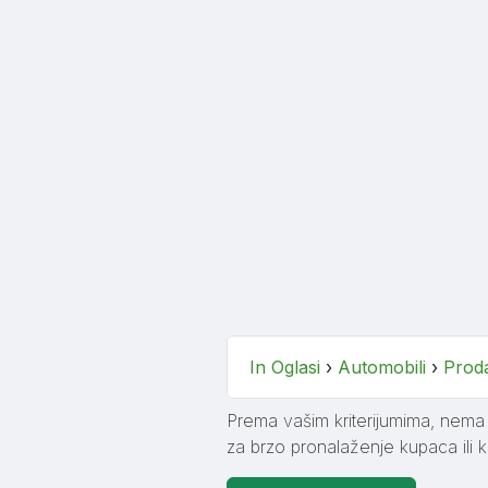
In Oglasi
›
Automobili
›
Prod
Prema vašim kriterijumima, nema t
za brzo pronalaženje kupaca ili k