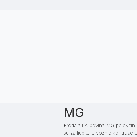
MG
Prodaja i kupovina MG polovnih a
su za ljubitelje vožnje koji traže e