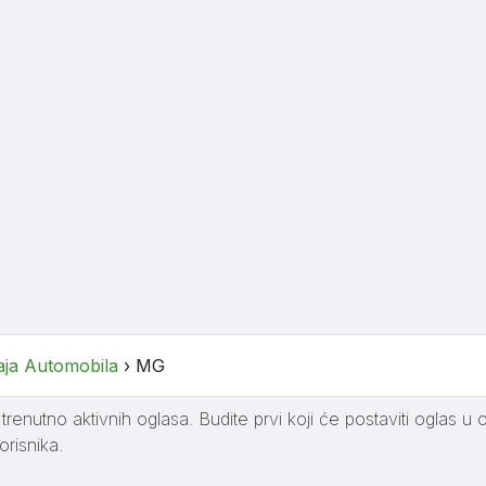
aja Automobila
›
MG
renutno aktivnih oglasa. Budite prvi koji će postaviti oglas u 
orisnika.