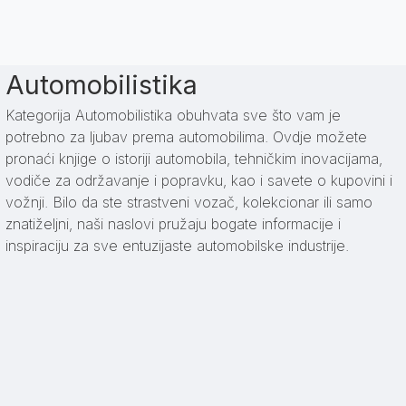
Automobilistika
Kategorija Automobilistika obuhvata sve što vam je
potrebno za ljubav prema automobilima. Ovdje možete
pronaći knjige o istoriji automobila, tehničkim inovacijama,
vodiče za održavanje i popravku, kao i savete o kupovini i
vožnji. Bilo da ste strastveni vozač, kolekcionar ili samo
znatiželjni, naši naslovi pružaju bogate informacije i
inspiraciju za sve entuzijaste automobilske industrije.