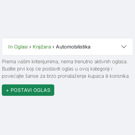
In Oglasi
›
Knjižara
›
Automobilistika
Prema vašim kriterijumima, nema trenutno aktivnih oglasa.
Budite prvi koji će postaviti oglas u ovoj kategoriji i
povećajte šanse za brzo pronalaženje kupaca ili korisnika.
+ POSTAVI OGLAS