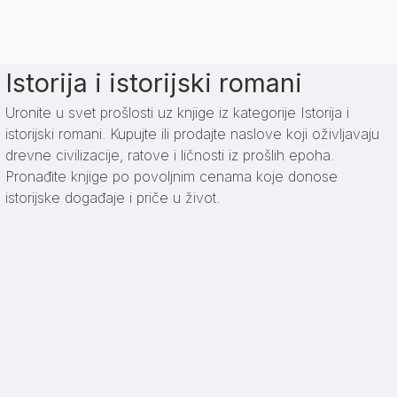
Istorija i istorijski romani
Uronite u svet prošlosti uz knjige iz kategorije Istorija i
istorijski romani. Kupujte ili prodajte naslove koji oživljavaju
drevne civilizacije, ratove i ličnosti iz prošlih epoha.
Pronađite knjige po povoljnim cenama koje donose
istorijske događaje i priče u život.