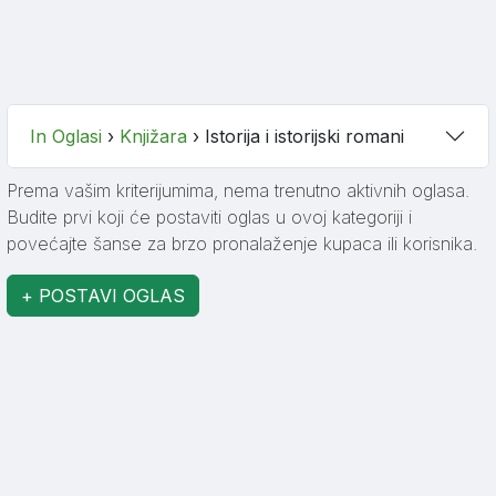
In Oglasi
›
Knjižara
›
Istorija i istorijski romani
Prema vašim kriterijumima, nema trenutno aktivnih oglasa.
Budite prvi koji će postaviti oglas u ovoj kategoriji i
povećajte šanse za brzo pronalaženje kupaca ili korisnika.
+ POSTAVI OGLAS