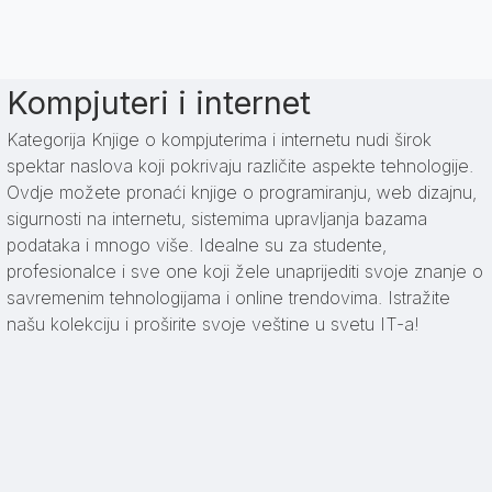
Kompjuteri i internet
Kategorija Knjige o kompjuterima i internetu nudi širok
spektar naslova koji pokrivaju različite aspekte tehnologije.
Ovdje možete pronaći knjige o programiranju, web dizajnu,
sigurnosti na internetu, sistemima upravljanja bazama
podataka i mnogo više. Idealne su za studente,
profesionalce i sve one koji žele unaprijediti svoje znanje o
savremenim tehnologijama i online trendovima. Istražite
našu kolekciju i proširite svoje veštine u svetu IT-a!