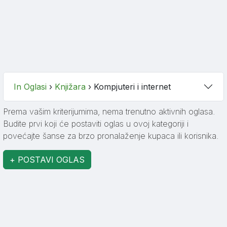
In Oglasi
›
Knjižara
›
Kompjuteri i internet
Prema vašim kriterijumima, nema trenutno aktivnih oglasa.
Budite prvi koji će postaviti oglas u ovoj kategoriji i
povećajte šanse za brzo pronalaženje kupaca ili korisnika.
+ POSTAVI OGLAS