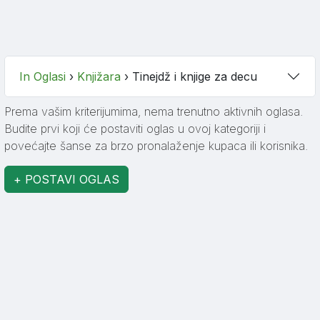
In Oglasi
›
Knjižara
›
Tinejdž i knjige za decu
Prema vašim kriterijumima, nema trenutno aktivnih oglasa.
Budite prvi koji će postaviti oglas u ovoj kategoriji i
povećajte šanse za brzo pronalaženje kupaca ili korisnika.
+ POSTAVI OGLAS