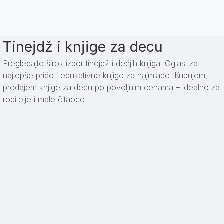
Tinejdž i knjige za decu
Pregledajte širok izbor tinejdž i dečjih knjiga. Oglasi za
najlepše priče i edukativne knjige za najmlađe. Kupujem,
prodajem knjige za decu po povoljnim cenama – idealno za
roditelje i male čitaoce.