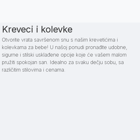
Kreveci i kolevke
Otvorite vrata savršenom snu s našim krevetićima i
kolevkama za bebe! U našoj ponudi pronađite udobne,
sigurne i stilski usklađene opcije koje će vašem malom
pružiti spokojan san. Idealno za svaku dečju sobu, sa
različitim stilovima i cenama.