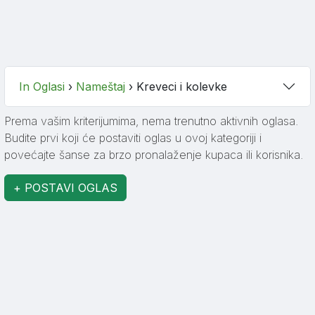
In Oglasi
›
Nameštaj
›
Kreveci i kolevke
Prema vašim kriterijumima, nema trenutno aktivnih oglasa.
Budite prvi koji će postaviti oglas u ovoj kategoriji i
povećajte šanse za brzo pronalaženje kupaca ili korisnika.
+ POSTAVI OGLAS