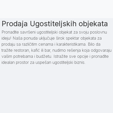
Prodaja Ugostiteljskih objekata
Pronađite savršeni ugostiteljski objekat za svoju poslovnu
ideju! Naša ponuda uključuje širok spektar objekata za
prodaju sa različitim cenama i karakteristikama. Bilo da
tražite restoran, kafić ili bar, nudimo rešenja koja odgovaraju
vašim potrebama i budžetu. Istražite sve opcije i pronađite
idealan prostor za uspešan ugostiteljski biznis.