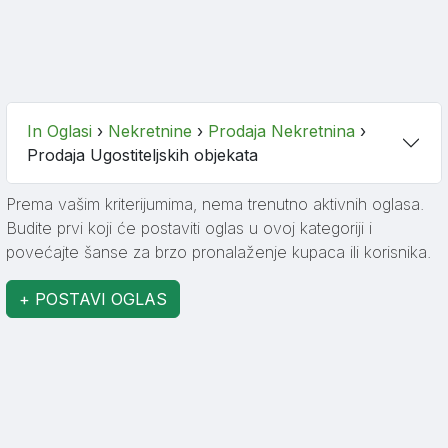
In Oglasi
›
Nekretnine
›
Prodaja Nekretnina
›
Prodaja Ugostiteljskih objekata
Prema vašim kriterijumima, nema trenutno aktivnih oglasa.
Budite prvi koji će postaviti oglas u ovoj kategoriji i
povećajte šanse za brzo pronalaženje kupaca ili korisnika.
+ POSTAVI OGLAS