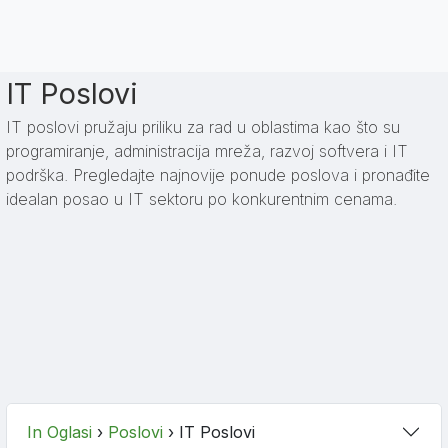
IT Poslovi
IT poslovi pružaju priliku za rad u oblastima kao što su
programiranje, administracija mreža, razvoj softvera i IT
podrška. Pregledajte najnovije ponude poslova i pronađite
idealan posao u IT sektoru po konkurentnim cenama.
In Oglasi
›
Poslovi
›
IT Poslovi