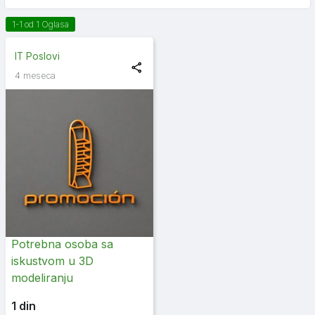
1-1 od 1 Oglasa
IT Poslovi
4 meseca
Potrebna osoba sa
iskustvom u 3D
modeliranju
1 din