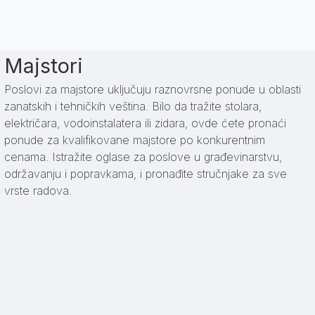
Majstori
Poslovi za majstore uključuju raznovrsne ponude u oblasti
zanatskih i tehničkih veština. Bilo da tražite stolara,
električara, vodoinstalatera ili zidara, ovde ćete pronaći
ponude za kvalifikovane majstore po konkurentnim
cenama. Istražite oglase za poslove u građevinarstvu,
održavanju i popravkama, i pronađite stručnjake za sve
vrste radova.