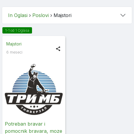
In Oglasi
›
Poslovi
›
Majstori
1-1 od 1 Oglasa
Majstori
6 meseci
Potreban bravar i
pomocnik bravara, moze