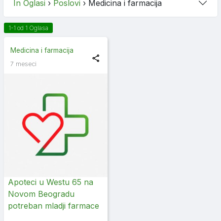
In Oglasi
›
Poslovi
›
Medicina i farmacija
1-1 od 1 Oglasa
Medicina i farmacija
7 meseci
Apoteci u Westu 65 na
Novom Beogradu
potreban mladji farmace