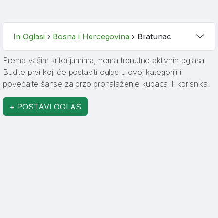
In Oglasi
›
Bosna i Hercegovina
›
Bratunac
Prema vašim kriterijumima, nema trenutno aktivnih oglasa.
Budite prvi koji će postaviti oglas u ovoj kategoriji i
povećajte šanse za brzo pronalaženje kupaca ili korisnika.
+ POSTAVI OGLAS