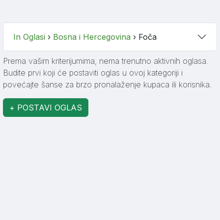
In Oglasi
›
Bosna i Hercegovina
›
Foča
Prema vašim kriterijumima, nema trenutno aktivnih oglasa.
Budite prvi koji će postaviti oglas u ovoj kategoriji i
povećajte šanse za brzo pronalaženje kupaca ili korisnika.
+ POSTAVI OGLAS