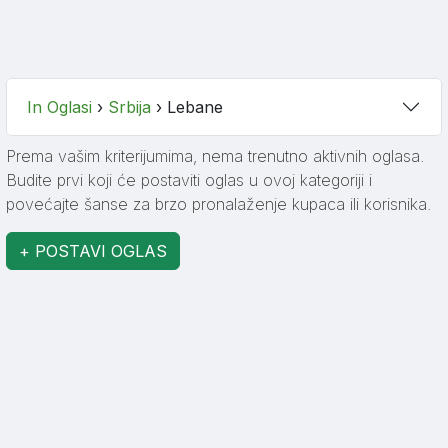
In Oglasi
›
Srbija
›
Lebane
Prema vašim kriterijumima, nema trenutno aktivnih oglasa.
Budite prvi koji će postaviti oglas u ovoj kategoriji i
povećajte šanse za brzo pronalaženje kupaca ili korisnika.
+ POSTAVI OGLAS