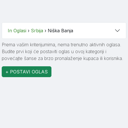
In Oglasi
›
Srbija
›
Niška Banja
Prema vašim kriterijumima, nema trenutno aktivnih oglasa.
Budite prvi koji će postaviti oglas u ovoj kategoriji i
povećajte šanse za brzo pronalaženje kupaca ili korisnika.
+ POSTAVI OGLAS