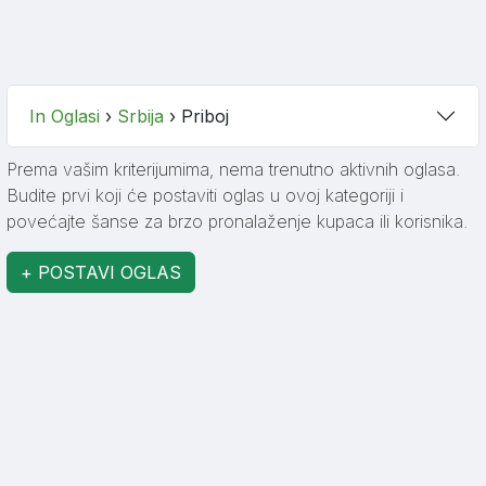
In Oglasi
›
Srbija
›
Priboj
Prema vašim kriterijumima, nema trenutno aktivnih oglasa.
Budite prvi koji će postaviti oglas u ovoj kategoriji i
povećajte šanse za brzo pronalaženje kupaca ili korisnika.
+ POSTAVI OGLAS