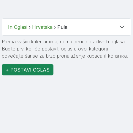
In Oglasi
›
Hrvatska
›
Pula
Prema vašim kriterijumima, nema trenutno aktivnih oglasa.
Budite prvi koji će postaviti oglas u ovoj kategoriji i
povećajte šanse za brzo pronalaženje kupaca ili korisnika.
+ POSTAVI OGLAS