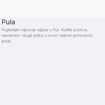
Pula
Pogledajte najnovije oglase u Puli. Nađite poslove,
nekretnine i druge prilike u ovom velikom primorskom
gradu.