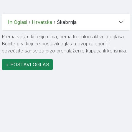
In Oglasi
›
Hrvatska
›
Škabrnja
Prema vašim kriterijumima, nema trenutno aktivnih oglasa.
Budite prvi koji će postaviti oglas u ovoj kategoriji i
povećajte šanse za brzo pronalaženje kupaca ili korisnika.
+ POSTAVI OGLAS