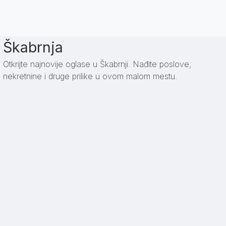
Škabrnja
Otkrijte najnovije oglase u Škabrnji. Nađite poslove,
nekretnine i druge prilike u ovom malom mestu.