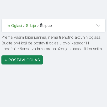
In Oglasi
›
Srbija
›
Štrpce
Prema vašim kriterijumima, nema trenutno aktivnih oglasa.
Budite prvi koji će postaviti oglas u ovoj kategoriji i
povećajte šanse za brzo pronalaženje kupaca ili korisnika.
+ POSTAVI OGLAS