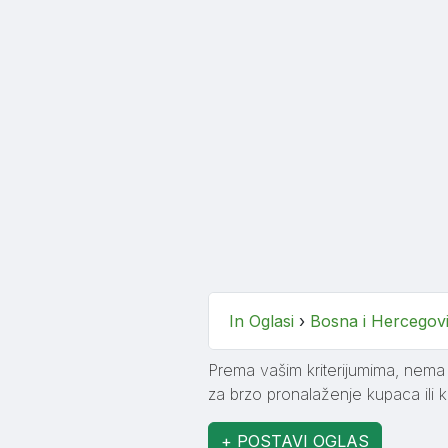
In Oglasi
›
Bosna i Hercegov
Prema vašim kriterijumima, nema t
za brzo pronalaženje kupaca ili k
+ POSTAVI OGLAS