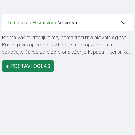
In Oglasi
›
Hrvatska
›
Vukovar
Prema vašim kriterijumima, nema trenutno aktivnih oglasa.
Budite prvi koji će postaviti oglas u ovoj kategoriji i
povećajte šanse za brzo pronalaženje kupaca ili korisnika.
+ POSTAVI OGLAS