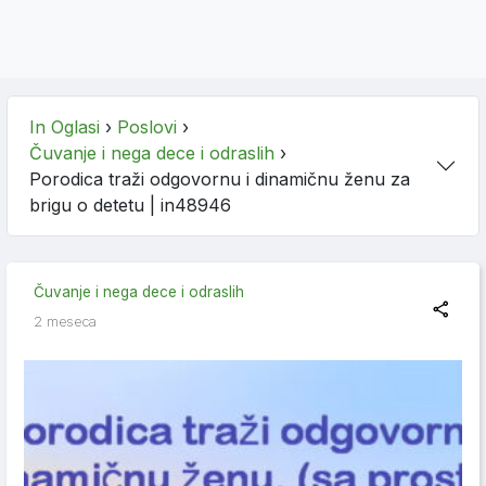
In Oglasi
›
Poslovi
›
Čuvanje i nega dece i odraslih
›
Porodica traži odgovornu i dinamičnu ženu za
brigu o detetu
| in48946
Čuvanje i nega dece i odraslih
2 meseca