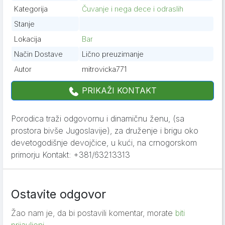
Kategorija
Čuvanje i nega dece i odraslih
Stanje
Lokacija
Bar
Način Dostave
Lično preuzimanje
Autor
mitrovicka771
PRIKAŽI KONTAKT
Porodica traži odgovornu i dinamičnu ženu, (sa
prostora bivše Jugoslavije), za druženje i brigu oko
devetogodišnje devojčice, u kući, na crnogorskom
primorju Kontakt: +381/63213313
Ostavite odgovor
Žao nam je, da bi postavili komentar, morate
biti
prijavljeni
.