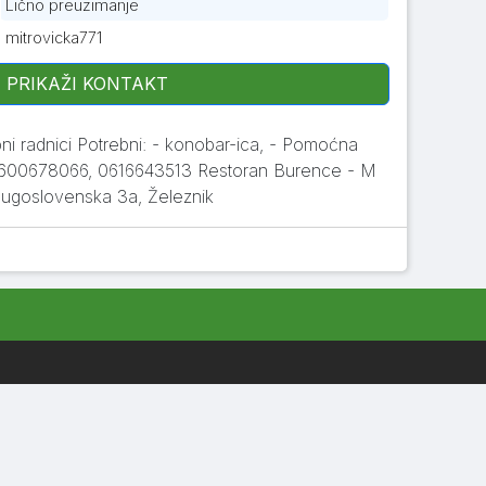
Lično preuzimanje
mitrovicka771
PRIKAŽI KONTAKT
i radnici Potrebni: - konobar-ica, - Pomoćna
: 0600678066, 0616643513 Restoran Burence - M
Jugoslovenska 3a, Železnik