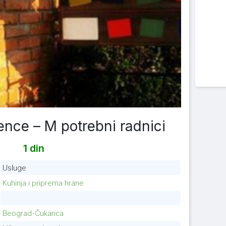
nce – M potrebni radnici
1 din
Usluge
Kuhinja i priprema hrane
Beograd-Čukarica