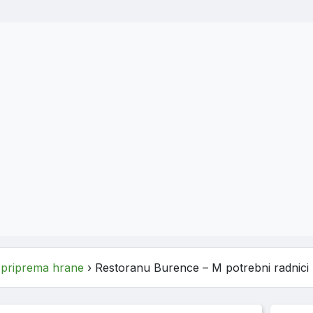
i priprema hrane
›
Restoranu Burence – M potrebni radnici